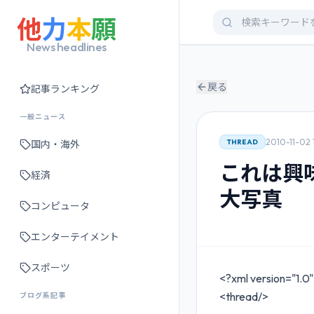
他
力
本
願
News headlines
戻る
記事ランキング
一般ニュース
2010-11-02 1
THREAD
国内・海外
これは興
経済
大写真
コンピュータ
エンターテイメント
スポーツ
<?xml version="1.0
<thread/>
ブログ系記事