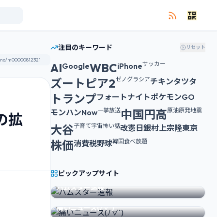
注目のキーワード
リセット
サッカー
AI
WBC
Google
iPhone
ゼノグラシア
ズートピア2
チキンタツタ
トランプ
フォートナイト
ポケモンGO
一挙放送
原油
原発
地震
中国
円高
モンハンNow
の拡
子育て
宇宙
怖い話
大谷
改憲
日銀
村上宗隆
東京
韓国
食べ放題
株価
消費税
野球
ピックアップサイト
FEATURED SITE
ハムスター速報
FEATURED SITE
痛いニュース(ﾉ∀`)