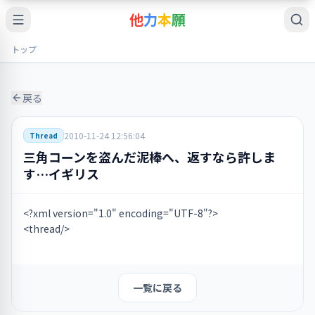
他
力
本
願
トップ
戻る
2010-11-24 12:56:04
Thread
三角コーンを盗んだ泥棒へ、返すなら許しま
す…イギリス
<?xml version="1.0" encoding="UTF-8"?>
<thread/>
一覧に戻る