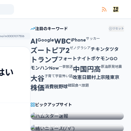
注目のキーワード
リセット
サッカー
AI
WBC
Google
iPhone
ゼノグラシア
ズートピア2
チキンタツタ
トランプ
フォートナイト
ポケモンGO
一挙放送
原油
原発
地震
中国
円高
モンハンNow
はい
子育て
宇宙
怖い話
大谷
改憲
日銀
村上宗隆
東京
韓国
食べ放題
株価
消費税
野球
ピックアップサイト
FEATURED SITE
ハムスター速報
FEATURED SITE
痛いニュース(ﾉ∀`)