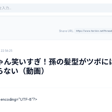
Share URL:
22:56:25
ゃん笑いすぎ！孫の髪型がツボに
らない（動画）
" encoding="UTF-8"?>