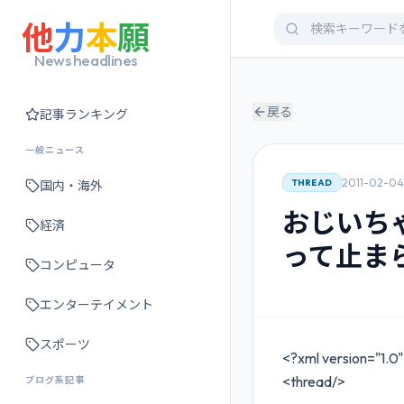
他
力
本
願
News headlines
戻る
記事ランキング
一般ニュース
2011-02-04 
THREAD
国内・海外
おじいち
経済
って止ま
コンピュータ
エンターテイメント
スポーツ
<?xml version="1.0
<thread/>
ブログ系記事